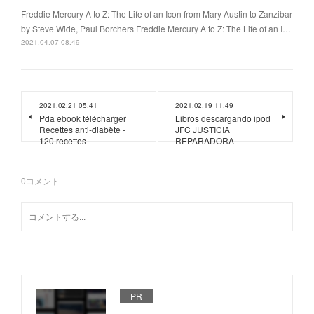
Freddie Mercury A to Z: The Life of an Icon from Mary Austin to Zanzibar
by Steve Wide, Paul Borchers Freddie Mercury A to Z: The Life of an I…
2021.04.07 08:49
2021.02.21 05:41
2021.02.19 11:49
Pda ebook télécharger
Libros descargando ipod
Recettes anti-diabète -
JFC JUSTICIA
120 recettes
REPARADORA
0
コメント
PR