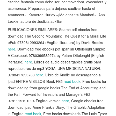
escribe fantasía como debe ser: conmovedora, evocadora y
asombrosa. Preparaos para dejaros cautivar hasta el
amanecer». Kameron Hurley «¡Me encanta Matabot!». Ann
Leckie, autora de Justicia auxiliar
PUBLICACIONES SIMILARES: Search pdf ebooks free
download The Second Mountain: The Quest for a Moral Life
ePub 9780812993264 (English literature) by David Brooks
here
, Download free ebooks pdf spanish Ottolenghi Simple:
A Cookbook 9780399582974 by Yotam Ottolenghi (English
literature)
here
, Libros de audio descargables gratis para
reproductores de mp3 YOGA: UNA MEDICINA NATURAL
9788417693763
here
, Libro de Kindle no descargando a
ipad ENTRE VISILLOS iBook FB2
read book
, Free books for
downloading from google books The End of Accounting and
the Path Forward for Investors and Managers FB2
9781119191094 English version
here
, Google ebooks free
download ipad Anne Frank's Diary: The Graphic Adaptation
in English
read book
, Free books downloads The Little Typer